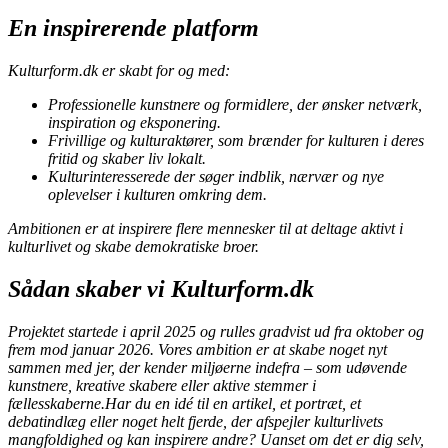
En inspirerende platform
Kulturform.dk er skabt for og med:
Professionelle kunstnere og formidlere, der ønsker netværk,
inspiration og eksponering.
Frivillige og kulturaktører, som brænder for kulturen i deres
fritid og skaber liv lokalt.
Kulturinteresserede der søger indblik, nærvær og nye
oplevelser i kulturen omkring dem.
Ambitionen er at inspirere flere mennesker til at deltage aktivt i
kulturlivet og skabe demokratiske broer.
Sådan skaber vi Kultur
form
.dk
Projektet startede i april 2025 og rulles gradvist ud fra oktober og
frem mod januar 2026. Vores ambition er at skabe noget nyt
sammen med jer, der kender miljøerne indefra – som udøvende
kunstnere, kreative skabere eller aktive stemmer i
fællesskaberne.Har du en idé til en artikel, et portræt, et
debatindlæg eller noget helt fjerde, der afspejler kulturlivets
mangfoldighed og kan inspirere andre? Uanset om det er dig selv,