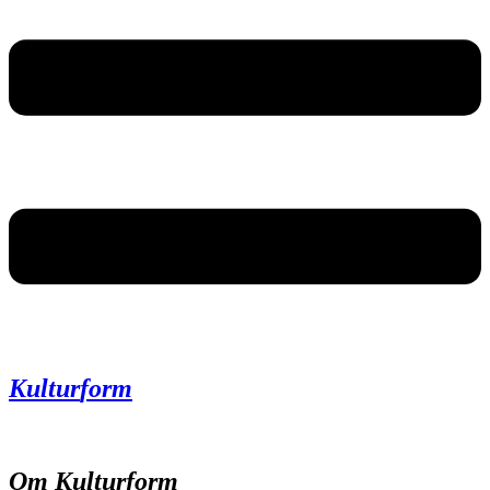
Kultur
form
Om Kultur
form