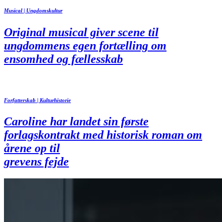
Musical | Ungdomskultur
Original musical giver scene til
ungdommens egen fortælling om
ensomhed og fællesskab
Forfatterskab | Kulturhistorie
Caroline har landet sin første
forlagskontrakt med historisk roman om
årene op til
grevens fejde