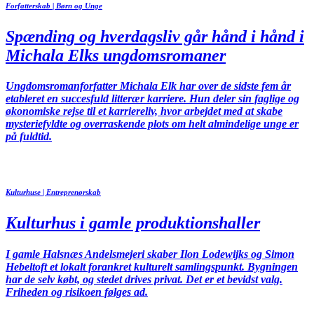
Forfatterskab | Børn og Unge
Spænding og hverdagsliv går hånd i hånd i
Michala Elks ungdomsromaner
Ungdomsromanforfatter Michala Elk har over de sidste fem år
etableret en succesfuld litterær karriere. Hun deler sin faglige og
økonomiske rejse til et karriereliv, hvor arbejdet med at skabe
mysteriefyldte og overraskende plots om helt almindelige unge er
på fuldtid.
Kulturhuse | Entreprenørskab
Kulturhus i gamle produktionshaller
I gamle Halsnæs Andelsmejeri skaber Ilon Lodewijks og Simon
Hebeltoft et lokalt forankret kulturelt samlingspunkt. Bygningen
har de selv købt, og stedet drives privat. Det er et bevidst valg.
Friheden og risikoen følges ad.