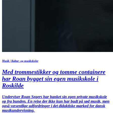
Musik | Kultur- og musikskoler
Med trommestikker og tomme containere
har Roan bygget sin egen musikskole i
Roskilde
Underviser Roan Segers har banket sin egen private musikskole
op fra bunden. En rejse der ikke kun har budt på sød musik, men
også væsentlige udfordringer i det didaktiske marked for dansk
musikundervisning.