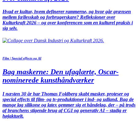
Hvad er kultur, hvem definerer rammerne, og hvor går grænsen
mellem fællesskab og forbrugerskare? Refleksioner over
Kulturkraft 2026 – og over konferencen som en kulturel praksis i
sig selv.
Film | Special effects og AI
Bag maskerne: Den ufaglærte, Oscar-
nominerede kunsthåndværker
I næsten 30 år har Thomas Foldberg skabt masker, proteser og
special effects til film- og tv-produktioner i ind- og udland. Bag de
mange lag silikone og latex gemmer sig et håndelag, der – på trods
af branchens stigende brug af CGI og generativ AI – stadig er
højaktuelt.