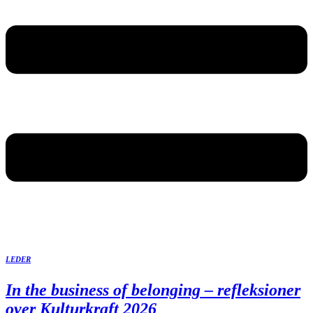
LEDER
In the business of belonging – refleksioner
over Kulturkraft 2026​