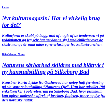
Leder
Nyt kulturmagasin! Har vi virkelig brug
for det?
Kulturform er skabt på baggrund af nogle af de tendenser, vi på
redaktionen og jeg selv har set danne sig i mediebilledet over de
sidste mange år samt mine egne erfaringer fra kulturbranchen.
Billedekunst | Natur
Naturens sårbarhed skildres med blåtryk i
ny kunstudstilling på Silkeborg Bad
Kunstner Karin Lykke fra Odsherred har netop haft fernisering
på sin store soloudstilling ”Naturens Øje”. Hun har udstillet 190
enkeltværker i oplevelsesrum på Silkeborg Bad, hvor publikum
kan opleve maleriske aftryk af insekter, fugleæg, træer og dyr fra
den nordiske natur.